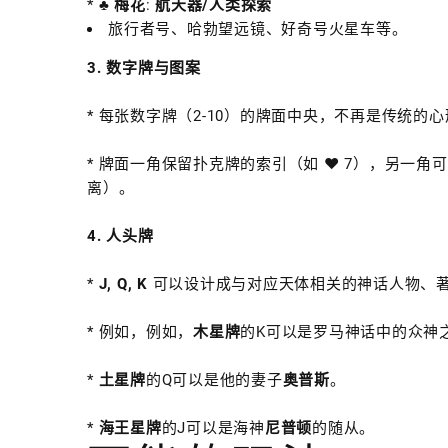
*
♣️ 梅花
:
航天器/人类探索
旅行者号、哈勃望远镜、好奇号火星车等。
3. 数字牌与图案
* 每张数字牌（2-10）的牌面中央，不再是传统
* 牌面一角保留扑克牌的索引（如 ♥ 7），另一
离）。
4. 人头牌
*
J, Q, K
可以设计成与对应天体相关的神话人物、
* 例如，例如，
木星牌
的K可以是罗马神话中的众神
*
土星牌
的Q可以是他的妻子
奥普斯
。
*
海王星牌
的J可以是海神
尼普顿
的随从。