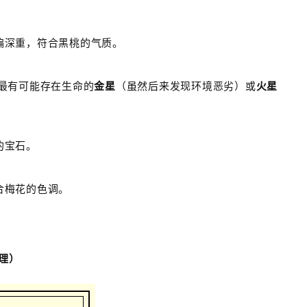
偏深重，符合黑桃的气质。
最有可能存在生命的
金星
（虽然后来发现环境恶劣）或
火星
的宝石。
合梅花的色调。
理）