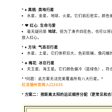
*
♠️ 黑桃
:
类地行星
水星、金星、地球、火星。它们岩石密实，颜色
*
♥️ 红心
:
生命与爱
毫无疑问是
地球
。但为了凑齐四花色，也可以将
放入红心。
*
♦️ 方块
:
气态巨行星
木星、土星。它们体积巨大、色彩斑斓，像闪耀
*
♣️ 梅花
:
冰巨行星
天王星、海王星。它们颜色偏冷（蓝绿色），符
* *问题：此方案无法完美覆盖所有八大行星。*
红龙德州官网入口2025
*
方案二：按距离太阳的远近顺序分配（更常见和合