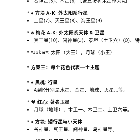
谷神星(5)、木星(6) 【或直接将木星作为A】
*
♦️ 方块 A-K
:
外太阳系行星
土星(7)、天王星(8)、海王星(9)
*
♣️ 梅花 A-K
:
外太阳系天体 & 卫星
冥王星(10)、阋神星(J)、泰坦（土卫六）(Q)、
* *Joker*: 太阳（大王），月球（小王）
*
方案三：每个花色代表一个主题
*
♠️ 黑桃
:
行星
A到K分别是水星、金星、地球、火星...等。
*
♥️ 红心
:
著名卫星
月球（地球）、木卫一、木卫二、土卫六等。
*
♦️ 方块
:
矮行星与小天体
谷神星、冥王星、阋神星、鸟神星等。