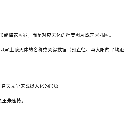
的心形或梅花图案，而是对应天体的精美图片或艺术插图。
角可以写上该天体的名称或关键数据（如直径、与太阳的平均距
著名天文学家或拟人化的形象。
之王
朱庇特
。