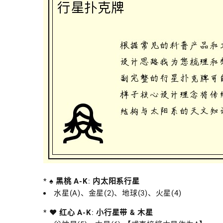
*
♠️ 黑桃 A-K
:
内太阳系行星
水星(A)、金星(2)、地球(3)、火星(4)
*
♥️ 红心 A-K
:
小行星带 & 木星