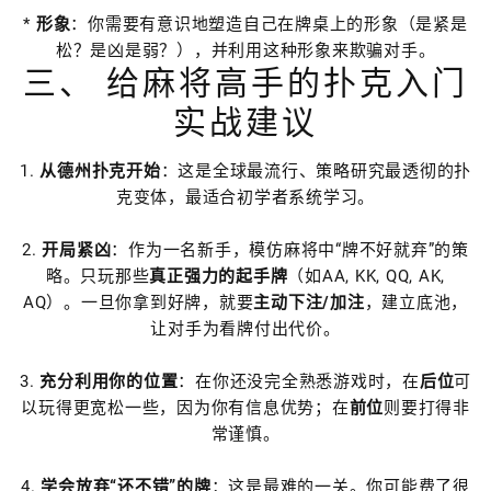
*
形象
：你需要有意识地塑造自己在牌桌上的形象（是紧是
松？是凶是弱？），并利用这种形象来欺骗对手。
三、 给麻将高手的扑克入门
实战建议
1.
从德州扑克开始
：这是全球最流行、策略研究最透彻的扑
克变体，最适合初学者系统学习。
2.
开局紧凶
：作为一名新手，模仿麻将中“牌不好就弃”的策
略。只玩那些
真正强力的起手牌
（如AA, KK, QQ, AK,
AQ）。一旦你拿到好牌，就要
主动下注/加注
，建立底池，
让对手为看牌付出代价。
3.
充分利用你的位置
：在你还没完全熟悉游戏时，在
后位
可
以玩得更宽松一些，因为你有信息优势；在
前位
则要打得非
常谨慎。
4.
学会放弃“还不错”的牌
：这是最难的一关。你可能费了很