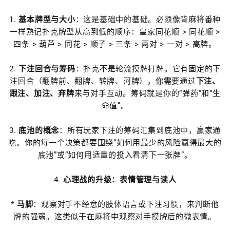
1.
基本牌型与大小
：这是基础中的基础。必须像背麻将番种
一样熟记扑克牌型从高到低的顺序：皇家同花顺 > 同花顺 >
四条 > 葫芦 > 同花 > 顺子 > 三条 > 两对 > 一对 > 高牌。
2.
下注回合与筹码
：扑克不是轮流摸牌打牌。它有固定的下
注回合（翻牌前、翻牌、转牌、河牌），你需要通过
下注、
跟注、加注、弃牌
来与对手互动。筹码就是你的“弹药”和“生
命值”。
3.
底池的概念
：所有玩家下注的筹码汇集到底池中，赢家通
吃。你的每一个决策都要围绕“如何用最少的风险赢得最大的
底池”或“如何用适量的投入看清下一张牌”。
4.
心理战的升级：表情管理与读人
*
马脚
：观察对手不经意的肢体语言或下注习惯，来判断他
牌的强弱。这类似于在麻将中观察对手摸牌后的微表情。