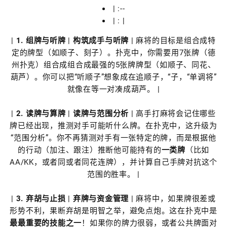
| :--
| : |
|
1. 组牌与听牌
|
构筑成手与听牌
| 麻将的目标是组合成特
定的牌型（如顺子、刻子）。扑克中，你需要用7张牌（德
州扑克）组合成组合成最强的5张牌牌型（如顺子、同花、
葫芦）。你可以把“听顺子”想象成在追顺子，“子，“单调将”
就像在等一对凑成葫芦。 |
|
2. 读牌与算牌
|
读牌与范围分析
| 高手打麻将会记住哪些
牌已经出现，推测对手可能听什么牌。在扑克中，这升级为
“范围分析”。你不再猜测对手有一张特定的牌，而是根据他
的行动（加注、跟注）推断他可能持有的
一类牌
（比如
AA/KK，或者同或者同花连牌），并计算自己手牌对抗这个
范围的胜率。 |
|
3. 弃胡与止损
|
弃牌与资金管理
| 麻将中，如果牌很差或
形势不利，果断弃胡是明智之举，避免点炮。这在扑克中是
最最重要的技能之一
！如果你的牌力很弱，或者公共牌面对