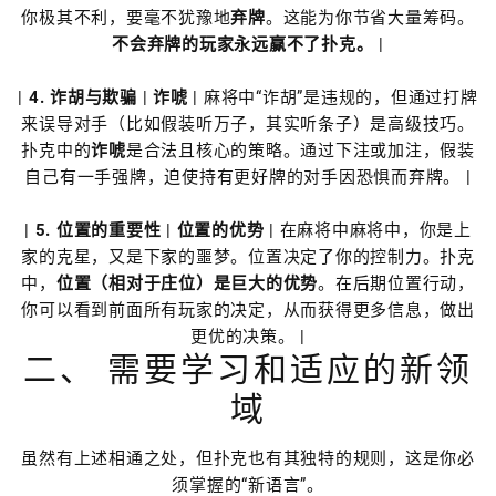
你极其不利，要毫不犹豫地
弃牌
。这能为你节省大量筹码。
不会弃牌的玩家永远赢不了扑克。
|
|
4. 诈胡与欺骗
|
诈唬
| 麻将中“诈胡”是违规的，但通过打牌
来误导对手（比如假装听万子，其实听条子）是高级技巧。
扑克中的
诈唬
是合法且核心的策略。通过下注或加注，假装
自己有一手强牌，迫使持有更好牌的对手因恐惧而弃牌。 |
|
5. 位置的重要性
|
位置的优势
| 在麻将中麻将中，你是上
家的克星，又是下家的噩梦。位置决定了你的控制力。扑克
中，
位置（相对于庄位）是巨大的优势
。在后期位置行动，
你可以看到前面所有玩家的决定，从而获得更多信息，做出
更优的决策。 |
二、 需要学习和适应的新领
域
虽然有上述相通之处，但扑克也有其独特的规则，这是你必
须掌握的“新语言”。