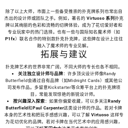
除了以上大师，市面上一些备受推崇的扑克牌系列也常出自
杰出的设计师或团队之手。例如，著名的
Virtuoso 系列
扑克
牌以其绚丽的色彩和流畅的切牌体验，成为了花切爱好者和
专业玩家中的热门选择。也有一些与国际知名魔术师（如
P1fx
）联名合作的特别款扑克扑克牌，这些牌在设计上往往
融入了魔术师的专业见解。
拓展与建议
扑克牌艺术的世界非常广阔，不同大师的专长也各不相同。
关注独立设计师与品牌
：许多顶尖设计师像Randy
Butterfield会通过自有品牌（如Midnight Cards）或其他公
司发布作品。多留意Kickstarter等众筹平台上的扑克牌项
目，常能发现惊艳的新锐设计师。
按兴趣深入探索
：如果你偏爱收藏，可以多关注
Randy
Butterfield
和
Paul Carpenter
这类设计师的作品。若对卡牌
本身的艺术性和把玩手感感兴趣，可以了解
Virtuoso
这样专
为花切优化的品牌。若对卡牌在当代艺术中的应用感兴趣，