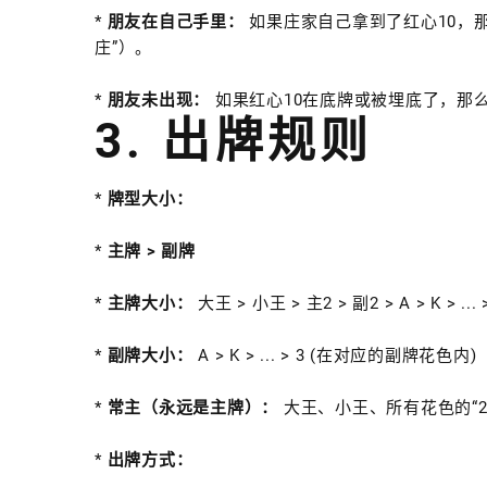
*
朋友在自己手里：
如果庄家自己拿到了红心10，那
庄”）。
*
朋友未出现：
如果红心10在底牌或被埋底了，那
3. 出牌规则
*
牌型大小：
*
主牌 > 副牌
*
主牌大小：
大王 > 小王 > 主2 > 副2 > A > K > ..
*
副牌大小：
A > K > ... > 3 (在对应的副牌花色内)
*
常主（永远是主牌）：
大王、小王、所有花色的“2
*
出牌方式：