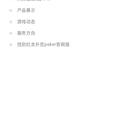
产品展示
游戏动态
服务方向
找到红龙扑克poker官网版