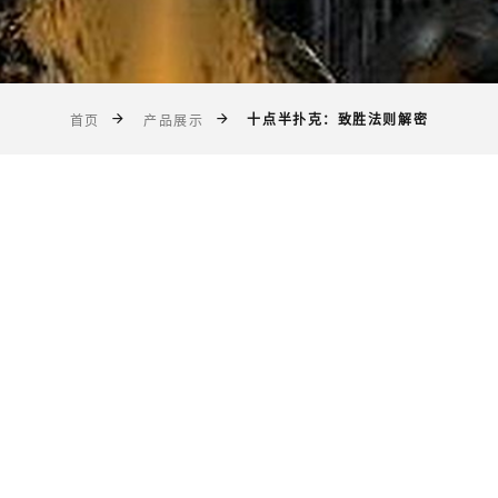
十点半扑克：致胜法则解密
首页
产品展示