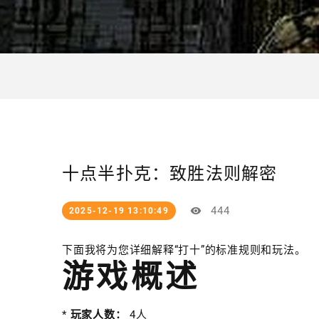
十点半扑克：致胜法则解密
444
2025-12-19 13:10:49
下面我将为您详细解释“打十”的标准规则和玩法。
游戏概述
*
玩家人数：
4人