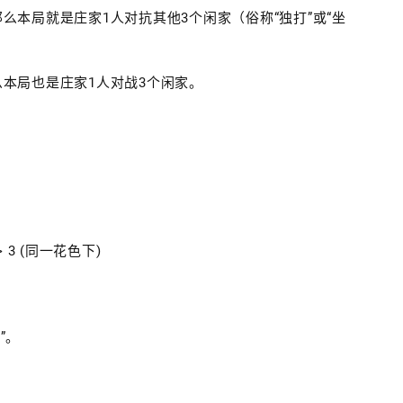
么本局就是庄家1人对抗其他3个闲家（俗称“独打”或“坐
么本局也是庄家1人对战3个闲家。
. > 3 (同一花色下)
”。