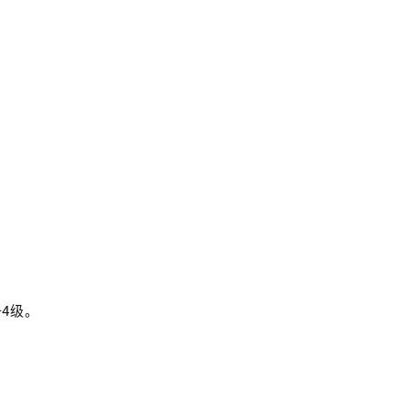
。
升4级。