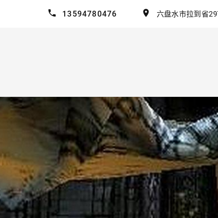
13594780476
六盘水市拉到省29