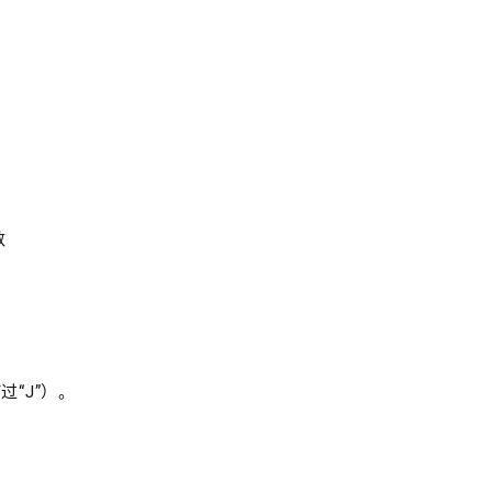
数
“J”）。