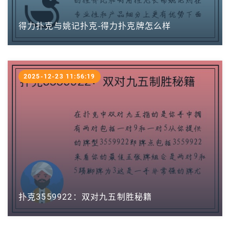
得力扑克与姚记扑克-得力扑克牌怎么样
2025-12-23 11:56:19
扑克3559922：双对九五制胜秘籍