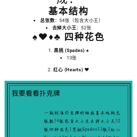
基本结构
总张数
：54张（包含大小王）
去掉大小王
：52张
♠️♥️♦️♣️
四种花色
1.
黑桃 (Spades)
♠️
13张
2.
红心 (Hearts)
♥️