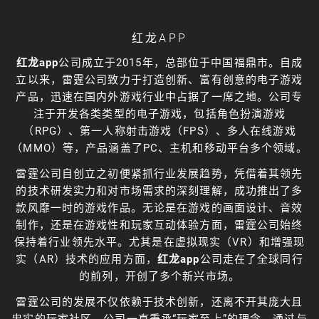
红龙APP
红龙app
公司成立于2015年，总部位于中国福鼎市。自成
立以来，雷霆公司致力于打造创新、富有创意的电子游戏
产品，迅速在国内外游戏行业中占据了一席之地。公司专
注于开发各类类型的电子游戏，包括角色扮演游戏
（RPG）、第一人称射击游戏（FPS）、多人在线游戏
（MMO）等，产品涵盖了PC、主机和移动平台多个领域。
雷霆公司自创立之初便紧抓行业发展趋势，凭借着其领先
的技术研发实力和对市场需求的深刻理解，成功推出了多
款风靡一时的游戏作品。无论是在游戏的画面设计、音效
制作，还是在游戏性和玩家互动体验方面，雷霆公司始终
保持着行业领先水平。尤其是在虚拟现实（VR）和增强现
实（AR）技术的应用方面，
红龙app
公司走在了全球同行
的前列，开创了多个新兴市场。
雷霆公司的发展不仅依赖于技术创新，还离不开其庞大且
忠实的玩家社区。公司一直秉承“玩家至上”的理念，通过与