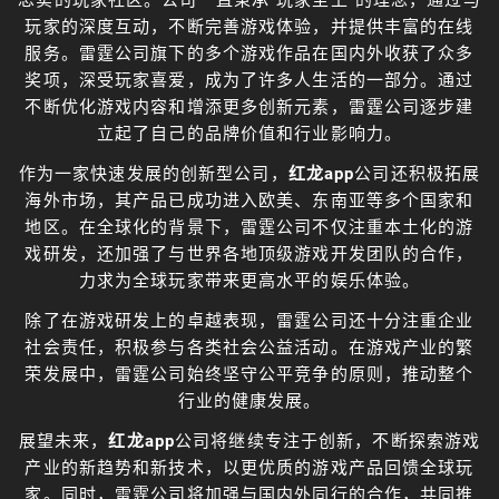
玩家的深度互动，不断完善游戏体验，并提供丰富的在线
服务。雷霆公司旗下的多个游戏作品在国内外收获了众多
奖项，深受玩家喜爱，成为了许多人生活的一部分。通过
不断优化游戏内容和增添更多创新元素，雷霆公司逐步建
立起了自己的品牌价值和行业影响力。
作为一家快速发展的创新型公司，
红龙app
公司还积极拓展
海外市场，其产品已成功进入欧美、东南亚等多个国家和
地区。在全球化的背景下，雷霆公司不仅注重本土化的游
戏研发，还加强了与世界各地顶级游戏开发团队的合作，
力求为全球玩家带来更高水平的娱乐体验。
除了在游戏研发上的卓越表现，雷霆公司还十分注重企业
社会责任，积极参与各类社会公益活动。在游戏产业的繁
荣发展中，雷霆公司始终坚守公平竞争的原则，推动整个
行业的健康发展。
展望未来，
红龙app
公司将继续专注于创新，不断探索游戏
产业的新趋势和新技术，以更优质的游戏产品回馈全球玩
家。同时，雷霆公司将加强与国内外同行的合作，共同推