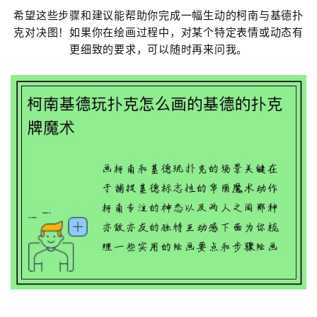
希望这些步骤和建议能帮助你完成一幅生动的柯南与基德扑
克对决图！如果你在绘画过程中，对某个特定表情或动态有
更细致的要求，可以随时再来问我。