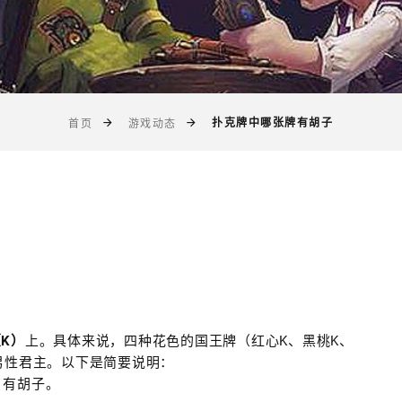
扑克牌中哪张牌有胡子
首页
游戏动态
K）
上。具体来说，四种花色的国王牌（红心K、黑桃K、
男性君主。以下是简要说明：
），有胡子。