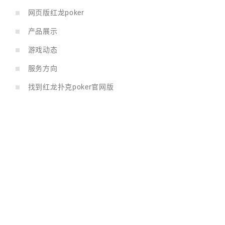
网页版红龙poker
产品展示
游戏动态
服务方向
找到红龙扑克poker官网版