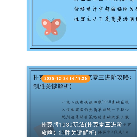
2025-12-24 14:19:26
扑克牌1030玩法(扑克零三进阶
攻略：制胜关键解析)