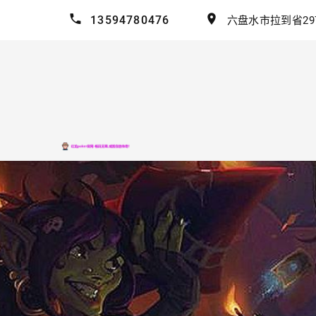
13594780476
六盘水市拉到省29