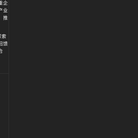
重企
产业
，推
探索
回馈
合