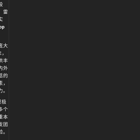
设
，雷
实
pp
。
庞大
念，
供丰
内外
活的
素，
力。
积极
多个
重本
发团
验。