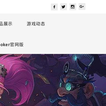
品展示
游戏动态
oker官网版